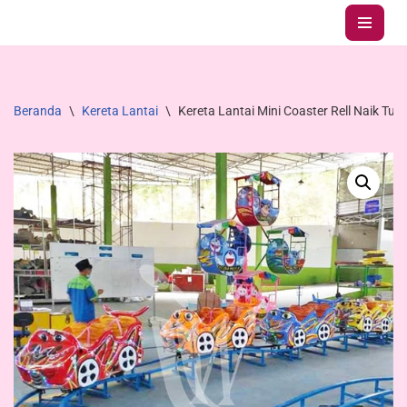
Lompat
ke
konten
Beranda
\
Kereta Lantai
\
Kereta Lantai Mini Coaster Rell Naik Tur