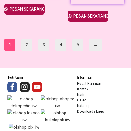
PESAN SEKARANG
PESAN SEKARANG
1
2
3
4
5
→
Ikuti Kami
Informasi
Pusat Bantuan
Kontak
Karir
Galeri
Katalog
Downloads Lagu