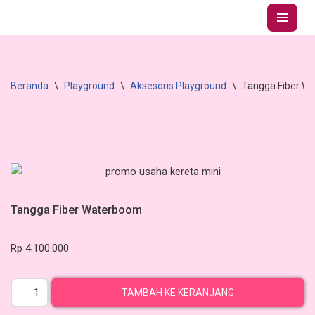
Lompat
ke
konten
Beranda
\
Playground
\
Aksesoris Playground
\
Tangga Fiber W
Tangga Fiber Waterboom
Rp
4.100.000
TAMBAH KE KERANJANG