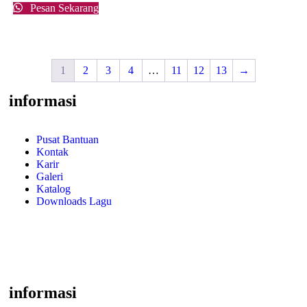
Pesan Sekarang
1
2
3
4
…
11
12
13
→
informasi
Pusat Bantuan
Kontak
Karir
Galeri
Katalog
Downloads Lagu
informasi