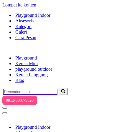
Lompat ke konten
Playground Indoor
Aksesoris
Kategori
Galeri
Cara Pesan
Playground
Kereta Mini
playground outdoor
Kereta Panggung
Blog
Pencarian
untuk...
0812-3087-9520
Menu
Navigasi
Menu
Navigasi
Playground Indoor