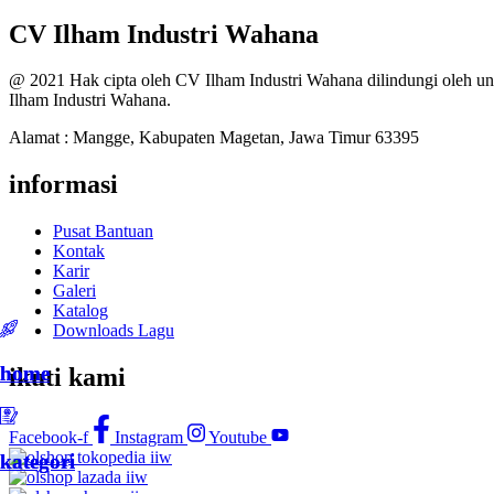
CV Ilham Industri Wahana
@ 2021 Hak cipta oleh CV Ilham Industri Wahana dilindungi oleh un
Ilham Industri Wahana.
Alamat : Mangge, Kabupaten Magetan, Jawa Timur 63395
informasi
Pusat Bantuan
Kontak
Karir
Galeri
Katalog
Downloads Lagu
home
home
ikuti kami
Facebook-f
Instagram
Youtube
kategori
kategori