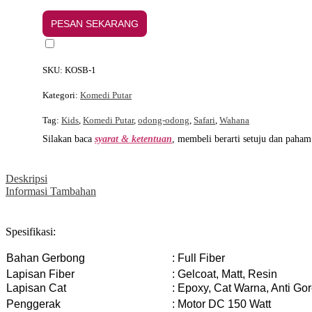
-
Labubu
PESAN SEKARANG
(Lantai)
SKU:
KOSB-1
Kategori:
Komedi Putar
Tag:
Kids
,
Komedi Putar
,
odong-odong
,
Safari
,
Wahana
Silakan baca
syarat & ketentuan
, membeli berarti setuju dan paham
Deskripsi
Informasi Tambahan
Spesifikasi:
Bahan Gerbong
: Full Fiber
Lapisan Fiber
: Gelcoat, Matt, Resin
Lapisan Cat
: Epoxy, Cat Warna, Anti Go
Penggerak
: Motor DC 150 Watt