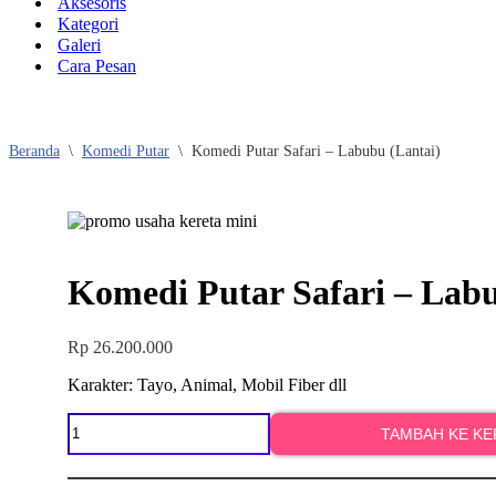
Aksesoris
Kategori
Galeri
Cara Pesan
Beranda
\
Komedi Putar
\
Komedi Putar Safari – Labubu (Lantai)
Komedi Putar Safari – Labu
Rp
26.200.000
Karakter: Tayo, Animal, Mobil Fiber dll
Kuantitas
TAMBAH KE K
Komedi
Putar
Safari