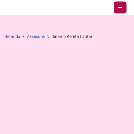
Lompat
ke
konten
Beranda
\
Aksesoris
\
Dinamo Kereta Lantai