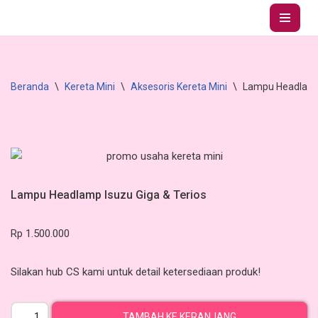
Lompat
ke
konten
Beranda
\
Kereta Mini
\
Aksesoris Kereta Mini
\
Lampu Headlamp 
Lampu Headlamp Isuzu Giga & Terios
Rp
1.500.000
Silakan hub CS kami untuk detail ketersediaan produk!
TAMBAH KE KERANJANG