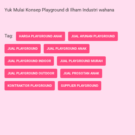
Yuk Mulai Konsep Playground di Ilham Industri wahana
Tag:
HARGA PLAYGROUND ANAK
JUAL AYUNAN PLAYGROUND
JUAL PLAYGROUND
JUAL PLAYGROUND ANAK
JUAL PLAYGROUND INDOOR
JUAL PLAYGROUND MURAH
JUAL PLAYGROUND OUTDOOR
JUAL PROSOTAN ANAK
KONTRAKTOR PLAYGROUND
SUPPLIER PLAYGROUND